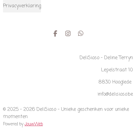
Privacyverklaring
F
I
W
a
n
h
c
s
a
e
t
t
DeliSioso - Deline Terryn
b
a
s
o
g
A
Lepelstraat 10
o
r
p
k
a
p
m
8830 Hooglede
info@delisioso.be
© 2025 - 2026 DeliSioso - Unieke geschenken voor unieke
momenten
Powered by
JouwWeb