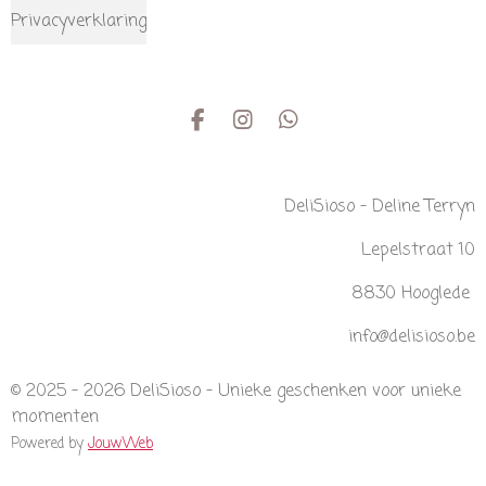
Privacyverklaring
F
I
W
a
n
h
c
s
a
e
t
t
DeliSioso - Deline Terryn
b
a
s
o
g
A
Lepelstraat 10
o
r
p
k
a
p
m
8830 Hooglede
info@delisioso.be
© 2025 - 2026 DeliSioso - Unieke geschenken voor unieke
momenten
Powered by
JouwWeb