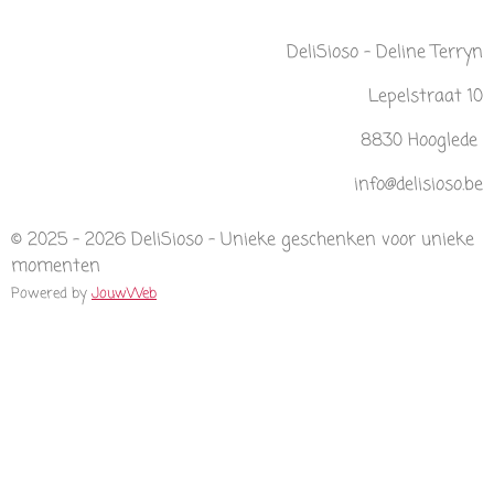
c
s
a
e
t
t
DeliSioso - Deline Terryn
b
a
s
o
g
A
Lepelstraat 10
o
r
p
k
a
p
m
8830 Hooglede
info@delisioso.be
© 2025 - 2026 DeliSioso - Unieke geschenken voor unieke
momenten
Powered by
JouwWeb