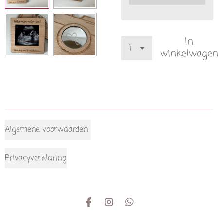
In
winkelwagen
Algemene voorwaarden
Privacyverklaring
F
I
W
a
n
h