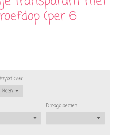
je transparant met
roefdop (per 6
inylsticker
Droogbloemen