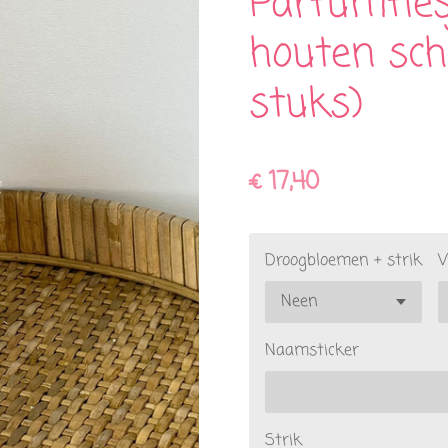
Parfumfles
houten sch
stuks)
€ 17,40
Droogbloemen + strik
V
Naamsticker
Strik