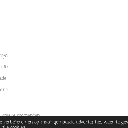
rryn
t 10
lede
o.be
or unieke momenten
e verbeteren en op maat gemaakte advertenties weer te gev
alle cookies.