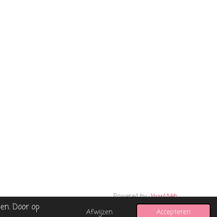
Powered by
JouwWeb
en. Door op
Afwijzen
Accepteren