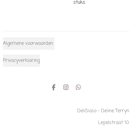
stuks
Algemene voorwaarden
Privacyverklaring
F
I
W
a
n
h
c
s
a
e
t
t
DeliSioso - Deline Terryn
b
a
s
o
g
A
Lepelstraat 10
o
r
p
k
a
p