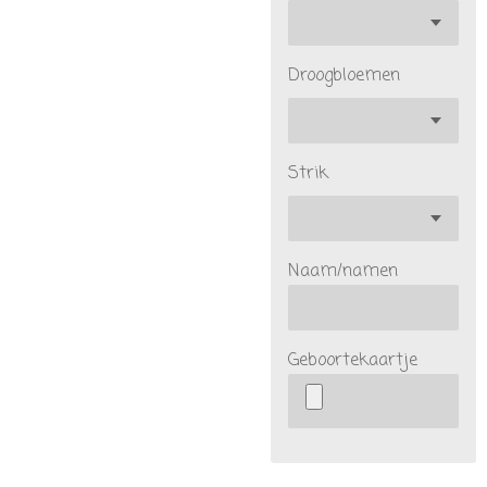
Droogbloemen
Strik
Naam/namen
Geboortekaartje