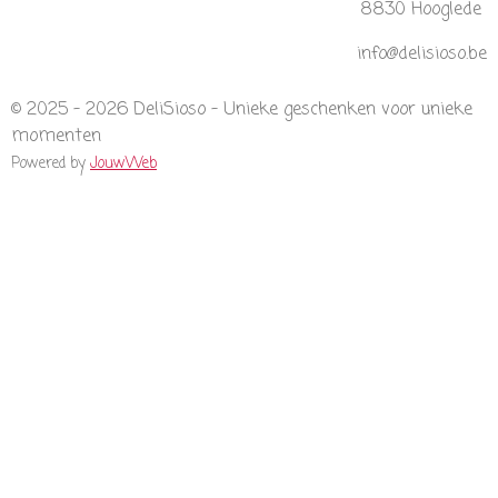
m
8830 Hooglede
info@delisioso.be
© 2025 - 2026 DeliSioso - Unieke geschenken voor unieke
momenten
Powered by
JouwWeb