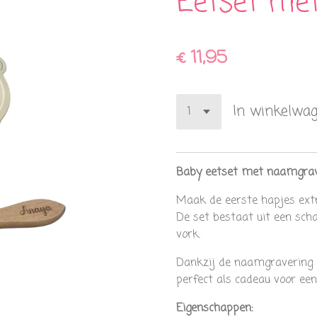
Eetset me
€ 11,95
In winkelwa
Baby eetset met naamgrave
Maak de eerste hapjes extr
De set bestaat uit een sch
vork.
Dankzij de naamgravering 
perfect als cadeau voor een
Eigenschappen: