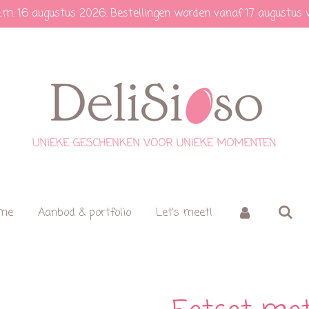
e.m. 16 augustus 2026. Bestellingen worden vanaf 17 augustus 
 me
Aanbod & portfolio
Let's meet!