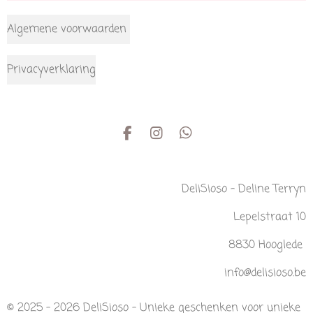
Algemene voorwaarden
Privacyverklaring
F
I
W
a
n
h
c
s
a
e
t
t
DeliSioso - Deline Terryn
b
a
s
o
g
A
Lepelstraat 10
o
r
p
k
a
p
m
8830 Hooglede
info@delisioso.be
© 2025 - 2026 DeliSioso - Unieke geschenken voor unieke