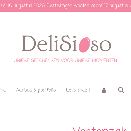
e.m. 16 augustus 2026. Bestellingen worden vanaf 17 augustus 
 me
Aanbod & portfolio
Let's meet!