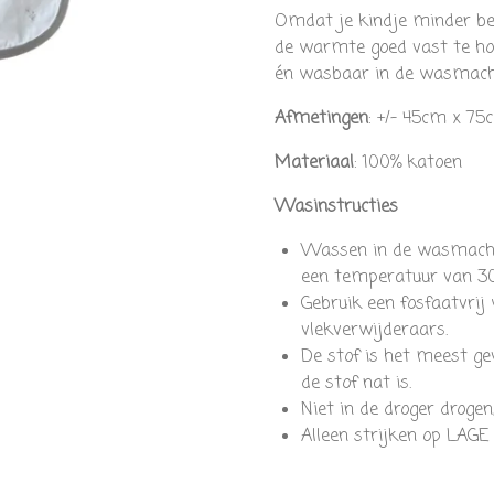
Omdat je kindje minder bew
de warmte goed vast te hou
én wasbaar in de wasmach
Afmetingen
: +/- 45cm x 75
Materiaal
: 100% katoen
Wasinstructies
Wassen in de wasmachi
een temperatuur van 30
Gebruik een fosfaatvrij
vlekverwijderaars.
De stof is het meest gev
de stof nat is.
Niet in de droger drogen
Alleen strijken op LAGE