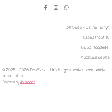
F
I
W
a
n
h
c
s
a
e
t
t
DeliSioso - Deline Terryn
b
a
s
o
g
A
Lepelstraat 10
o
r
p
k
a
p
m
8830 Hooglede
info@delisioso.be
© 2025 - 2026 DeliSioso - Unieke geschenken voor unieke
momenten
Powered by
JouwWeb